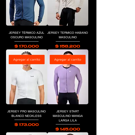
JERSEY TÉRMICO AZUL
JERSEY TERMICO HABANO
OSCURO MASCULINO
MASCULINO
Precio
Precio
$ 170.000
$ 158.200
Agregar al carrito
Agregar al carrito
JERSEY PRO MASCULINO
JERSEY START
BLANCO NECKLESS
MASCULINO MANGA
LARGA LILA
Precio
$ 173.000
Precio
$ 145.000