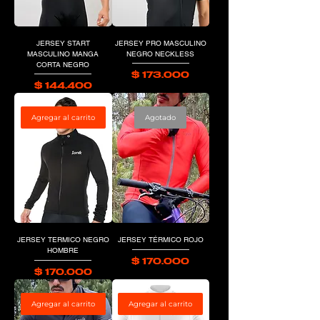
JERSEY START
JERSEY PRO MASCULINO
MASCULINO MANGA
NEGRO NECKLESS
CORTA NEGRO
Precio
$ 173.000
Precio
$ 144.400
Agregar al carrito
Agotado
JERSEY TERMICO NEGRO
JERSEY TÉRMICO ROJO
HOMBRE
Precio
$ 170.000
Precio
$ 170.000
Agregar al carrito
Agregar al carrito