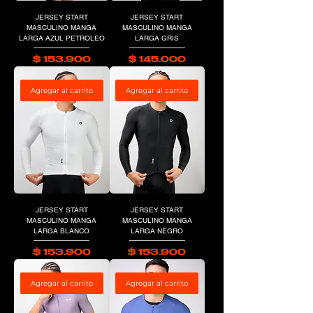
JERSEY START
JERSEY START
MASCULINO MANGA
MASCULINO MANGA
LARGA AZUL PETROLEO
LARGA GRIS
Precio
Precio
$ 153.900
$ 145.000
Agregar al carrito
Agregar al carrito
JERSEY START
JERSEY START
MASCULINO MANGA
MASCULINO MANGA
LARGA BLANCO
LARGA NEGRO
Precio
Precio
$ 153.900
$ 153.900
Agregar al carrito
Agregar al carrito