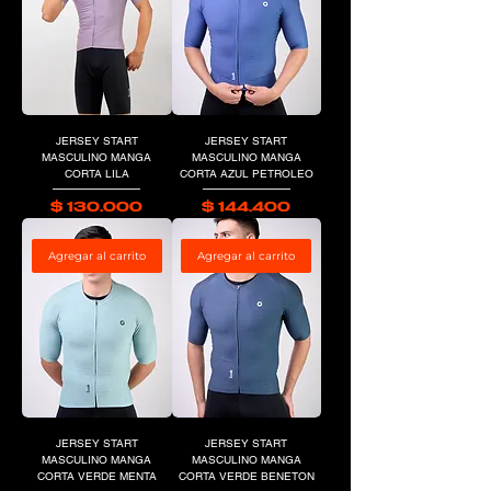
JERSEY START
JERSEY START
MASCULINO MANGA
MASCULINO MANGA
CORTA LILA
CORTA AZUL PETROLEO
Precio
Precio
$ 130.000
$ 144.400
Agregar al carrito
Agregar al carrito
JERSEY START
JERSEY START
MASCULINO MANGA
MASCULINO MANGA
CORTA VERDE MENTA
CORTA VERDE BENETON