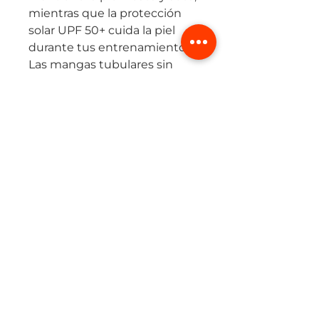
mientras que la protección
solar UPF 50+ cuida la piel
durante tus entrenamientos.
Las mangas tubulares sin
costuras aportan
aerodinámica y evitan el roce,
y los detalles reflectivos te
hacen visible en condiciones
de poca luz.
Ideal para ciclistas que
buscan una prenda liviana,
funcional y con estilo
profesional.