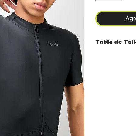
Agre
Tabla de Tal
TALLA
PEC
XS
89-9
S
94-9
M
99-1
L
107-1
XL
114-1