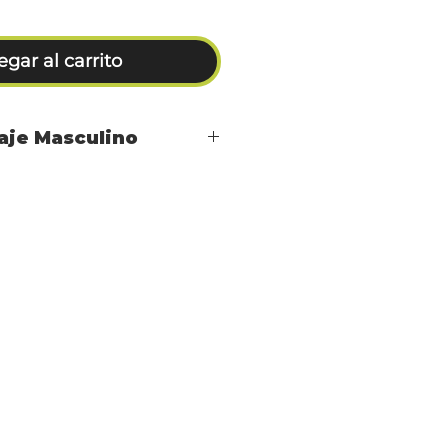
gar al carrito
laje Masculino
HO
CINTURA
CADERA
3
71-75
87-91
8
76-80
92-103
06
81-88
104-11
13
89-96
112-118
18
97-105
119-122