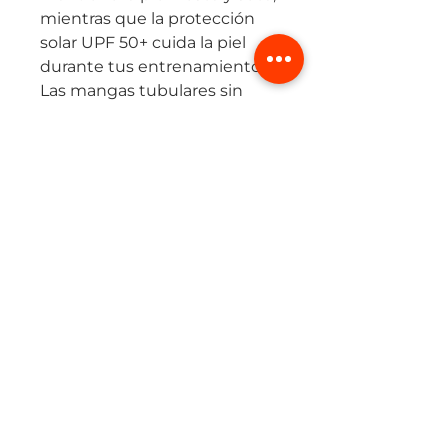
mientras que la protección
solar UPF 50+ cuida la piel
durante tus entrenamientos.
Las mangas tubulares sin
costuras aportan
aerodinámica y evitan el roce,
y los detalles reflectivos te
hacen visible en condiciones
de poca luz.
Ideal para ciclistas que
buscan una prenda liviana,
funcional y con estilo
profesional.