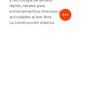
y tecnología de secado
rápido, ideales para
entrenamientos intensos o
actividades al aire libre.
La construcción elástica
bistrech garantiza un ajuste
cómodo al cuerpo, brindando
sujeción media sin restringir
el movimiento. Su tejido
transpirable mantiene la piel
fresca.
Ideal para running, gimnasio,
ciclismo o como prenda base
en looks deportivos.