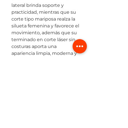
lateral brinda soporte y
practicidad, mientras que su
corte tipo mariposa realza la
silueta femenina y favorece el
movimiento, además que su
terminado en corte láser sin
costuras aporta una
apariencia limpia, moderna y
funcional.
La pretina ancha y
encauchetada se ajusta con
firmeza sin perder confort, e
incluye un bolsillo posterior
con cremallera para guardar
tus objetos con seguridad.
Una prenda versátil, funcional
y muy linda, perfecta para tus
sesiones de running o