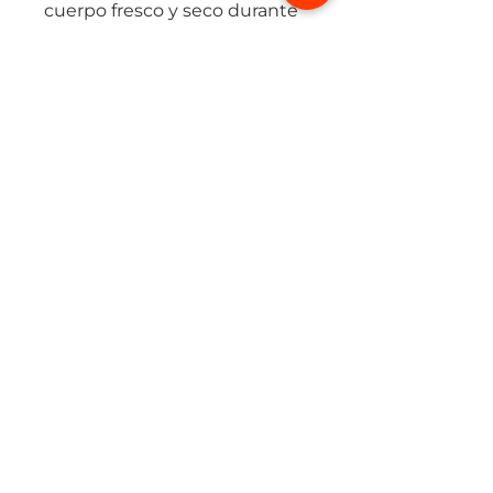
cuerpo fresco y seco durante
la actividad física.
El diseño unisex se adapta
perfectamente al cuerpo,
mientras que el cordón
ajustable brinda seguridad y
confort en cada movimiento.
(+57) 315 424 2494
ionikcomunicacion@gmail.com