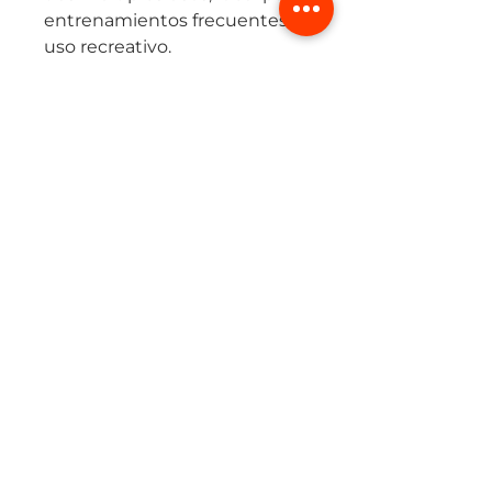
entrenamientos frecuentes o
uso recreativo.
Cuenta con pretina elástica
con cordón ajustable, que
garantiza un ajuste seguro, y
una protección interna en
tela suave, que brinda
soporte y confort en la zona
íntima.
Su tejido
(+57) 315 424 2494