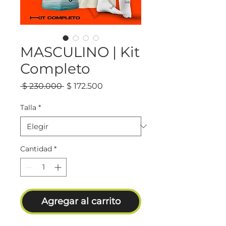
MASCULINO | Kit
Completo
Precio
Precio
 $ 230.000 
$ 172.500
de
oferta
Talla
*
Cantidad
*
Agregar al carrito