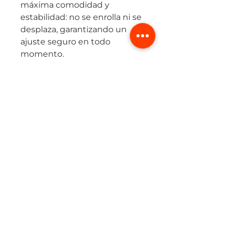
máxima comodidad y
estabilidad: no se enrolla ni se
desplaza, garantizando un
ajuste seguro en todo
momento.
El diseño anatómico realza la
figura y acompaña el
movimiento natural del
cuerpo, mientras su tejido
técnico proporciona secado
rápido, transpirabilidad y
protección solar UPF 50+,
manteniendo la frescura en
cualquier rutina.