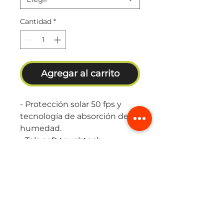
Cantidad
*
Agregar al carrito
- Protección solar 50 fps y
tecnología de absorción de
humedad.
- Tela soft touchtech.
- Se adapta al cuerpo; liviana y
suave.
- Detalles reﬂectivos para
mayor visibilidad.