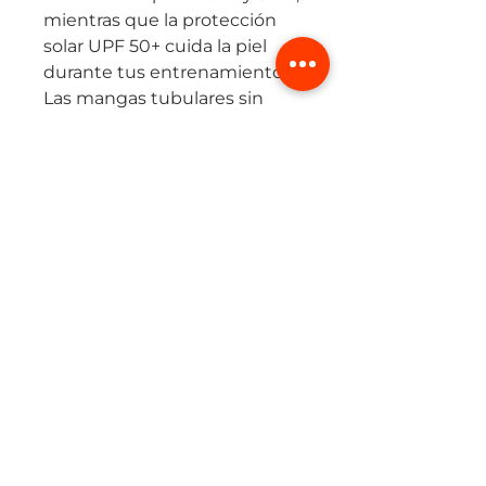
mientras que la protección
solar UPF 50+ cuida la piel
durante tus entrenamientos.
Las mangas tubulares sin
costuras aportan
aerodinámica y evitan el roce,
y los detalles reflectivos te
hacen visible en condiciones
de poca luz.
Ideal para ciclistas que
buscan una prenda liviana,
funcional y con estilo
profesional.