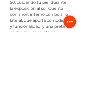
50, cuidando tu piel durante
la exposición al sol. Cuenta
con short interno con bolsillo
lateral, que aporta comodidad
y funcionalidad, y una pretina
ancha que se ajusta con
firmeza sin marcar.
Su corte láser sin costuras
garantiza un acabado limpio y
moderno, ofreciendo libertad
total de movimiento.
Una falda diseñada para
corredoras que buscan un
look femenino sin renunciar
al confort y practicidad.