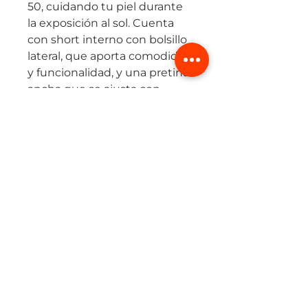
50, cuidando tu piel durante
la exposición al sol. Cuenta
con short interno con bolsillo
lateral, que aporta comodidad
y funcionalidad, y una pretina
ancha que se ajusta con
firmeza sin marcar.
Su corte láser sin costuras
garantiza un acabado limpio y
moderno, ofreciendo libertad
total de movimiento.
Una falda diseñada para
corredoras que buscan un
look femenino sin renunciar
al confort y practicidad.