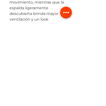
movimiento, mientras que la
espalda ligeramente
descubierta brinda mayor
ventilación y un look
moderno y deportivo.
Los detalles reflectivos
aseguran visibilidad y
seguridad durante tus
entrenamientos al aire libre.
Ideal para corredoras que
buscan máximo confort,
frescura y libertad en cada
paso.