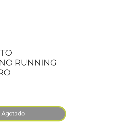
ETO
NO RUNNING
RO
Agotado