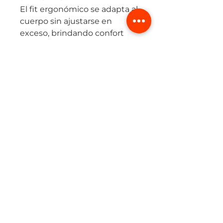
El fit ergonómico se adapta al
cuerpo sin ajustarse en
exceso, brindando confort
incluso en fondos largos o
sesiones de alta intensidad.
Sus detalles reflectivos
mejoran la visibilidad, perfecta
para entrenar en exteriores a
cualquier hora.
Ideal para corredores que
buscan una prenda
minimalista, ligera y eficiente.