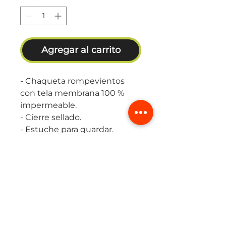
Agregar al carrito
- Chaqueta rompevientos
con tela membrana 100 %
impermeable.
- Cierre sellado.
- Estuche para guardar.
Tabla de Tallaje
Masculina
TALLA
PECHO
CINTURA
CADERA