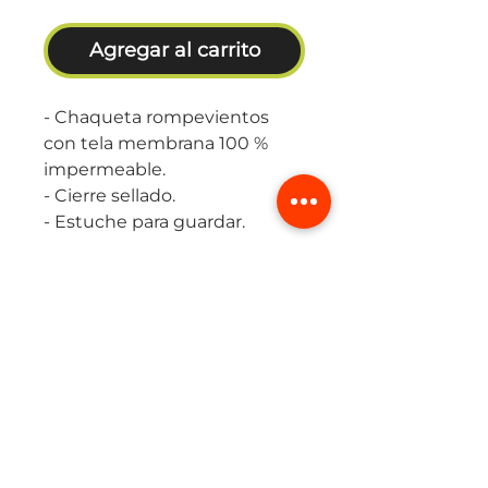
Agregar al carrito
- Chaqueta rompevientos
con tela membrana 100 %
impermeable.
- Cierre sellado.
- Estuche para guardar.
Tabla de Tallaje
Masculina
TALLA
PECHO
CINTURA
CADERA
XS
89-93
71-75
87-91
S
94-98
76-80
92-103