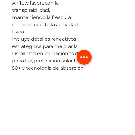
Airflow favorecen la
transpirabilidad,
manteniendo la frescura
incluso durante la actividad
física.
Incluye detalles reflectivos
estratégicos para mejorar la
visibilidad en condiciones de
poca luz, protección solar UPF
50+ y tecnología de absorción
de humedad que mantiene
la piel seca.
Además, su diseño
autoguardable la convierte
en una prenda práctica y fácil
de llevar a cualquier lugar.
Ideal para quienes buscan
una chaqueta versátil, liviana
y sofisticada, perfecta para