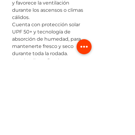
y favorece la ventilación
durante los ascensos o climas
cálidos.
Cuenta con protección solar
UPF 50+ y tecnología de
absorción de humedad, para
mantenerte fresco y seco
durante toda la rodada.
Sus detalles reflectivos
garantizan visibilidad en
condiciones de poca luz, y su
diseño autoguardable con
estuche incluido lo hace fácil
de llevar en el bolsillo del
jersey o la maleta.
Ideal para quienes buscan
una prenda versátil, ligera y
técnica, perfecta para
cualquier ruta.