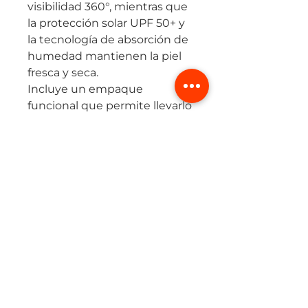
visibilidad 360°, mientras que
la protección solar UPF 50+ y
la tecnología de absorción de
humedad mantienen la piel
fresca y seca.
Incluye un empaque
funcional que permite llevarlo
cómodamente sobre la
bicicleta o en el bolsillo del
jersey.
Ideal para ciclistas y runners
que buscan máxima
seguridad sin sacrificar estilo
ni confort.
Tabla de Tallaje