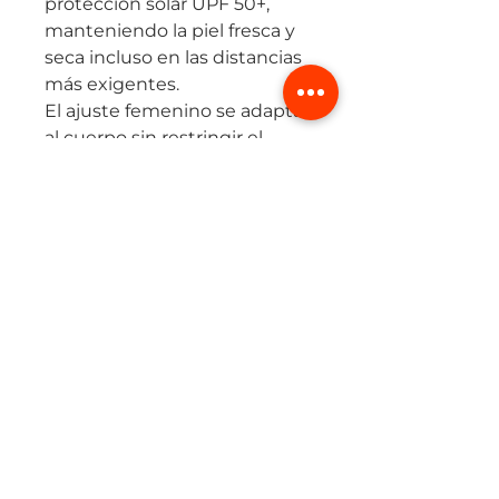
protección solar UPF 50+,
manteniendo la piel fresca y
seca incluso en las distancias
más exigentes.
El ajuste femenino se adapta
al cuerpo sin restringir el
movimiento, y los detalles
reflectivos mejoran la
visibilidad en entrenamientos
de madrugada o al atardecer.
Una prenda diseñada para
corredoras que buscan
rendimiento, ligereza y
tecnología real de alto
desempeño.