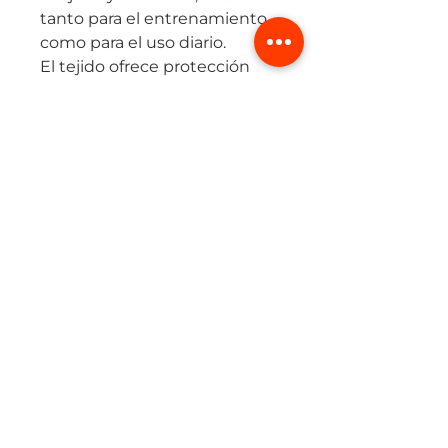
tanto para el entrenamiento
como para el uso diario.
El tejido ofrece protección
solar UPF 50+, tecnología de
secado rápido y una textura
que mantiene la prenda
fresca y confortable incluso
en jornadas largas.
Perfecta para combinar con
joggers, pantalonetas o jeans,
logrando un estilo deportivo
urbano sin esfuerzo.