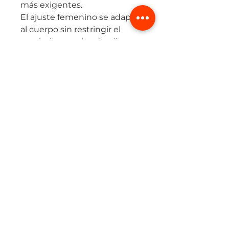
más exigentes.
El ajuste femenino se adapta
al cuerpo sin restringir el
movimiento, y los detalles
reflectivos mejoran la
visibilidad en entrenamientos
de madrugada o al atardecer.
Una prenda diseñada para
corredoras que buscan
rendimiento, ligereza y
tecnología real de alto
desempeño.