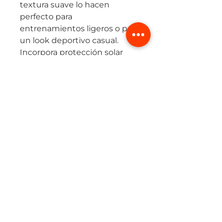
textura suave lo hacen
perfecto para
entrenamientos ligeros o para
un look deportivo casual.
Incorpora protección solar
UPF 50+ y tecnología de
secado rápido, ideales para
climas cálidos o actividades al
aire libre.
Perfecto para combinar con
joggers, biker o leggins,
manteniendo un estilo
deportivo con un toque
urbano.