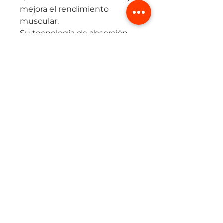
mejora el rendimiento
muscular.
Su tecnología de absorción
de humedad mantiene la piel
seca, mientras que su diseño
aporta suavidad y libertad de
movimiento.
Ideal para usar como prenda
base o externa, en running,
ciclismo o entrenamiento
funcional.
(+57) 315 424 2494