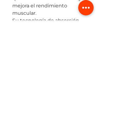
mejora el rendimiento
muscular.
Su tecnología de absorción
de humedad mantiene la piel
seca, mientras que su diseño
aporta suavidad y libertad de
movimiento.
Ideal para usar como prenda
base o externa, en running,
ciclismo o entrenamiento
funcional.
(+57) 315 424 2494