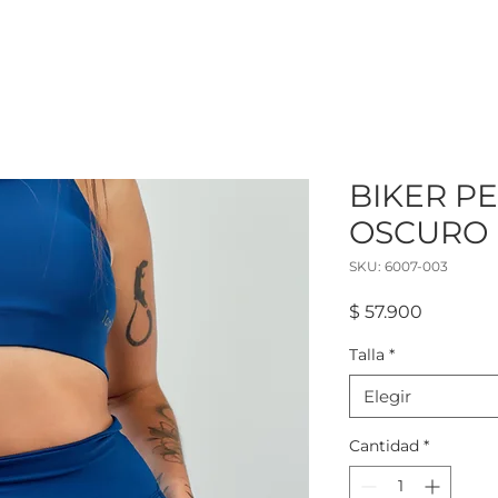
BIKER P
OSCURO
SKU: 6007-003
Precio
$ 57.900
Talla
*
Elegir
Cantidad
*