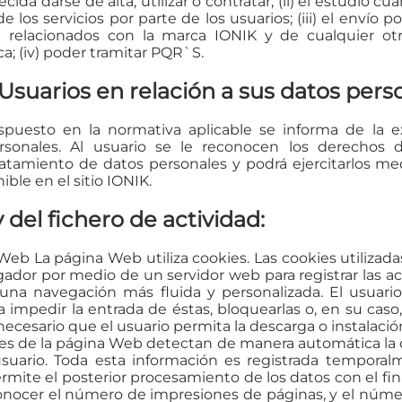
ida darse de alta, utilizar o contratar; (ii) el estudio cua
 de los servicios por parte de los usuarios; (iii) el envío 
n relacionados con la marca IONIK y de cualquier ot
a; (iv) poder tramitar PQR`S.
 Usuarios en relación a sus datos pers
uesto en la normativa aplicable se informa de la ex
onales. Al usuario se le reconocen los derechos de 
tratamiento de datos personales y podrá ejercitarlos m
ble en el sitio IONIK.
 del fichero de actividad:
Web La página Web utiliza cookies. Las cookies utilizad
ador por medio de un servidor web para registrar las ac
una navegación más fluida y personalizada. El usuario 
impedir la entrada de éstas, bloquearlas o, en su caso, e
ecesario que el usuario permita la descarga o instalació
res de la página Web detectan de manera automática la 
 usuario. Toda esta información es registrada tempora
ermite el posterior procesamiento de los datos con el f
nocer el número de impresiones de páginas, y el número