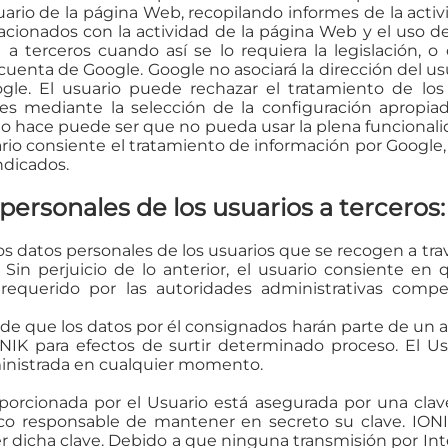
uario de la página Web, recopilando informes de la acti
lacionados con la actividad de la página Web y el uso d
 a terceros cuando así se lo requiera la legislación, 
cuenta de Google. Google no asociará la dirección del us
le. El usuario puede rechazar el tratamiento de los
es mediante la selección de la configuración apropia
o hace puede ser que no pueda usar la plena funcionali
ario consiente el tratamiento de información por Google, 
indicados.
 personales de los usuarios a terceros:
os datos personales de los usuarios que se recogen a tra
Sin perjuicio de lo anterior, el usuario consiente en
 requerido por las autoridades administrativas com
e que los datos por él consignados harán parte de un a
IK para efectos de surtir determinado proceso. El Us
ministrada en cualquier momento.
porcionada por el Usuario está asegurada por una clav
nico responsable de mantener en secreto su clave. I
r dicha clave. Debido a que ninguna transmisión por In