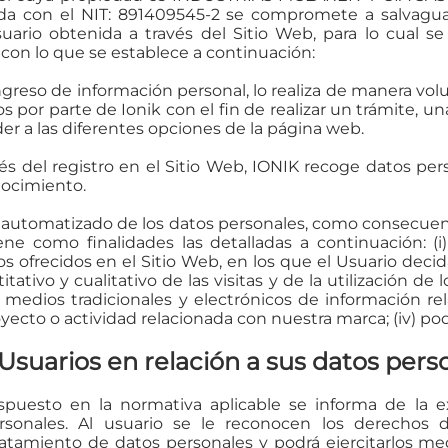
ada con el NIT: 891409545-2 se compromete a salvaguar
uario obtenida a través del Sitio Web, para lo cual se
con lo que se establece a continuación:
greso de información personal, lo realiza de manera volun
s por parte de Ionik con el fin de realizar un trámite, 
er a las diferentes opciones de la página web.
és del registro en el Sitio Web, IONIK recoge datos pers
nocimiento.
o automatizado de los datos personales, como consecuen
iene como finalidades las detalladas a continuación: (
os ofrecidos en el Sitio Web, en los que el Usuario decida 
titativo y cualitativo de las visitas y de la utilización de
 por medios tradicionales y electrónicos de información 
oyecto o actividad relacionada con nuestra marca; (iv) po
 Usuarios en relación a sus datos
perso
uesto en la normativa aplicable se informa de la ex
onales. Al usuario se le reconocen los derechos de 
tratamiento de datos personales y podrá ejercitarlos m