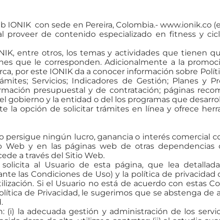
web IONIK con sede en Pereira, Colombia.-
www.ionik.co
(e
l proveer de contenido especializado en fitness y ci
NIK, entre otros, los temas y actividades que tienen q
ciones que le corresponden. Adicionalmente a la promoc
ca, por este IONIK da a conocer información sobre Políti
rámites; Servicios; Indicadores de Gestión; Planes y P
rmación presupuestal y de contratación; páginas recom
l gobierno y la entidad o del los programas que desarroll
e la opción de solicitar trámites en línea y ofrece her
o persigue ningún lucro, ganancia o interés comercial co
io Web y en las páginas web de otras dependencias o
cede a través del Sitio Web.
solicita al Usuario de esta página, que lea detallad
nte las Condiciones de Uso) y la política de privacidad 
utilización. Si el Usuario no está de acuerdo con estas 
Política de Privacidad, le sugerimos que se abstenga de 
.
: (i) la adecuada gestión y administración de los servic