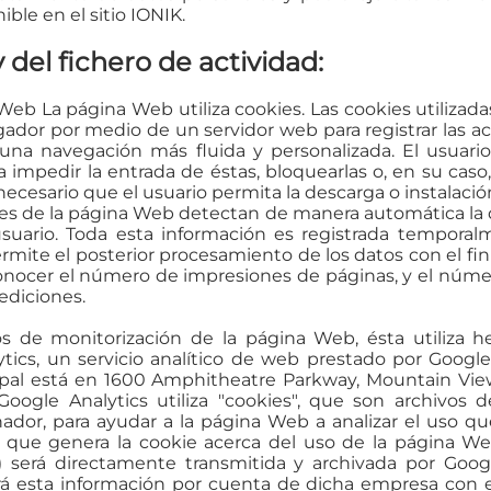
ble en el sitio IONIK.
 del fichero de actividad:
Web La página Web utiliza cookies. Las cookies utilizad
ador por medio de un servidor web para registrar las ac
una navegación más fluida y personalizada. El usuario 
impedir la entrada de éstas, bloquearlas o, en su caso, e
ecesario que el usuario permita la descarga o instalació
res de la página Web detectan de manera automática la 
 usuario. Toda esta información es registrada tempora
ermite el posterior procesamiento de los datos con el f
nocer el número de impresiones de páginas, y el número
ediciones.
 de monitorización de la página Web, ésta utiliza he
ics, un servicio analítico de web prestado por Google
ipal está en 1600 Amphitheatre Parkway, Mountain View 
Google Analytics utiliza "cookies", que son archivos 
ador, para ayudar a la página Web a analizar el uso qu
 que genera la cookie acerca del uso de la página We
) será directamente transmitida y archivada por Goog
á esta información por cuenta de dicha empresa con el