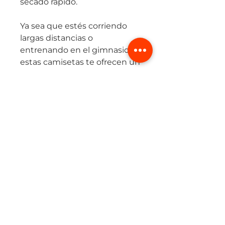
secado rápido.
Ya sea que estés corriendo
largas distancias o
entrenando en el gimnasio,
estas camisetas te ofrecen un
ajuste cómodo y libertad de
movimiento total.
Disponibles en una amplia
gama de colores y estilos,
nuestras camisetas no solo te
mantendrán fresco, sino que
también te harán lucir bien
mientras te superas en cada
sesión.