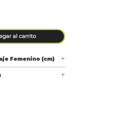
gar al carrito
laje Femenino (cm)
s
HO
CINTURA
CADERA
enino
 87
64 - 68
89 - 93
 92
69 - 73
94 - 98
 97
74 - 78
99 - 103
 102
79 - 83
104 - 105