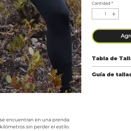
Cantidad
*
Agre
Tabla de Tal
Guía de talla
TALLA
PEC
Guía de tallas Fem
XS
83 -
S
88 -
M
93 -
se encuentran en una prenda
ilómetros sin perder el estilo.
L
98 -