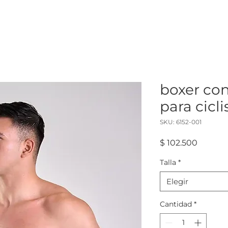
boxer co
para cicl
SKU: 6152-001
Precio
$ 102.500
Talla
*
Elegir
Cantidad
*